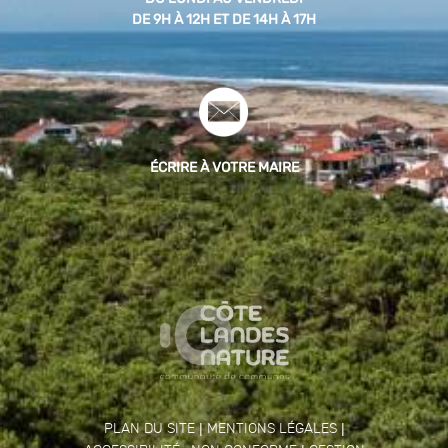
DE 9H À 12H ET DE 14H À 17H
ÉCRIRE À VOTRE MAIRE
|
|
PLAN DU SITE
MENTIONS LÉGALES