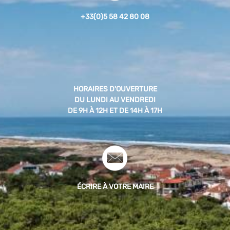
+33(0)5 58 42 80 08
HORAIRES D'OUVERTURE
DU LUNDI AU VENDREDI
DE 9H À 12H ET DE 14H À 17H
ÉCRIRE À VOTRE MAIRE