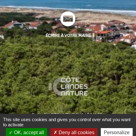
ÉCRIRE À VOTRE MAIRE
|
|
PLAN DU SITE
MENTIONS LÉGALES
This site uses cookies and gives you control over what you want
|
ACCESSIBILITÉ : NON CONFORME
GESTION
to activate
|
DES COOKIES
RÉALISÉ PAR WEBPUBLIC40
OK, accept all
Deny all cookies
Personalize