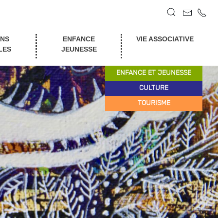
ONS
ENFANCE
VIE ASSOCIATIVE
LES
JEUNESSE
ENFANCE ET JEUNESSE
CULTURE
TOURISME