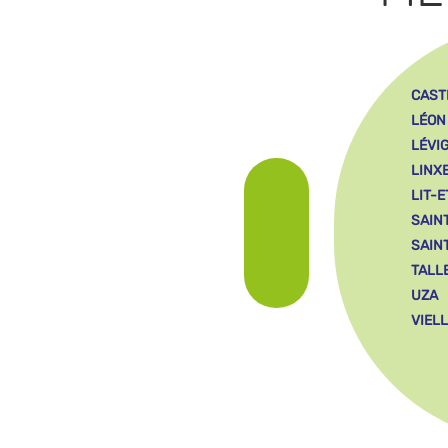
CAST
LÉON
LÉVI
LINX
LIT-E
SAIN
SAIN
TALL
UZA
VIEL